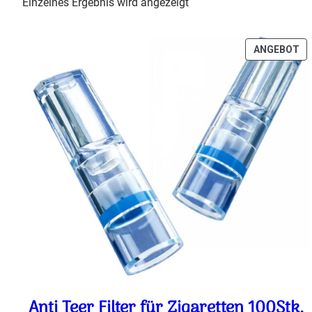
Einzelnes Ergebnis wird angezeigt
P
ANGEBOT
IM
AN
Anti Teer Filter für Zigaretten 100Stk.