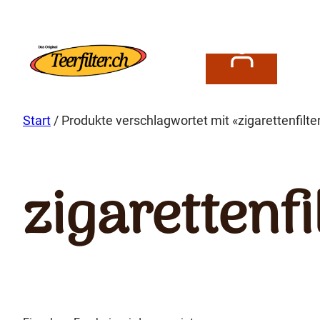
Zum
Inhalt
springen
Start
/ Produkte verschlagwortet mit «zigarettenfilte
zigarettenfi