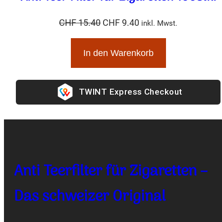
Ursprünglicher
Aktueller
CHF
15.40
CHF
9.40
inkl. Mwst.
Preis
Preis
war:
ist:
In den Warenkorb
CHF 15.40
CHF 9.40.
Express Checkout
Anti Teerfilter für Zigaretten –
Das schweizer Original