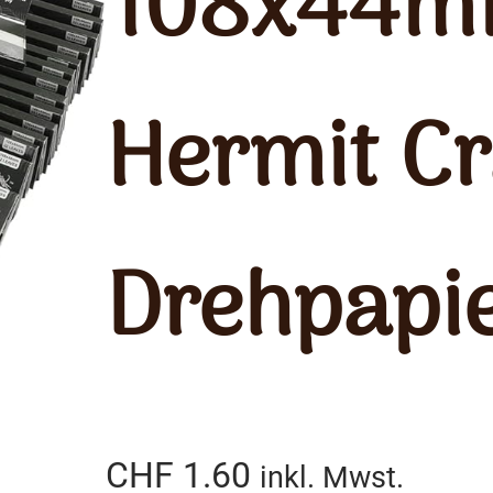
108x44mm
Hermit C
Drehpapi
CHF
1.60
inkl. Mwst.