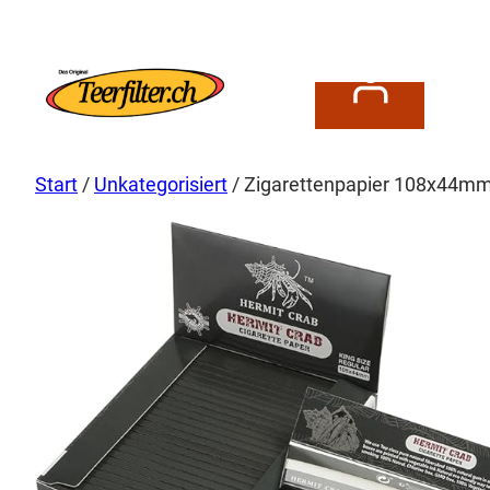
Zum
Inhalt
springen
Start
/
Unkategorisiert
/ Zigarettenpapier 108x44mm