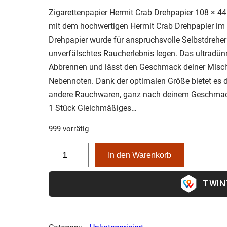
Zigarettenpapier Hermit Crab Drehpapier 108 × 
mit dem hochwertigen Hermit Crab Drehpapier im 
Drehpapier wurde für anspruchsvolle Selbstdreher 
ein unverfälschtes Raucherlebnis legen. Das ultr
Abbrennen und lässt den Geschmack deiner Misc
Nebennoten. Dank der optimalen Größe bietet es d
und andere Rauchwaren, ganz nach deinem Geschm
Inhalt: 1 Stück Gleichmäßiges…
999 vorrätig
Z
In den Warenkorb
i
g
a
r
e