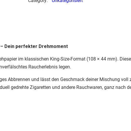
Category:
Unkategorisiert
t
t
e
n
p
a
m – Dein perfekter Drehmoment
p
i
m Gutscheincode
sommer15
hpapier im klassischen King-Size-Format (108 × 44 mm). Diese
e
unverfälschtes Raucherlebnis legen.
 der Kassenseite im Checkout eingelöst werden.
r
ßiges Abbrennen und lässt den Geschmack deiner Mischung vol
1
viduell gedrehte Zigaretten und andere Rauchwaren, ganz nach
0
8
x
4
4
m