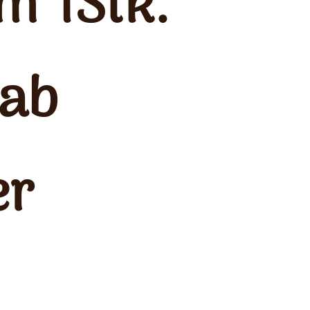
 1Stk.
rab
er