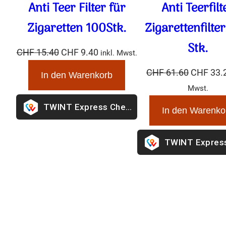
Anti Teer Filter für
Anti Teerfilt
Zigaretten 100Stk.
Zigarettenfilte
Stk.
Ursprünglicher
Aktueller
CHF
15.40
CHF
9.40
inkl.
Preis
Preis
Mwst.
Ursprüngl
CHF
61.60
CHF
33.2
war:
ist:
Preis
Mwst.
In den Warenkorb
CHF 15.40
CHF 9.40.
war:
In den Warenko
CHF 61.6
Express Checkout
Expres