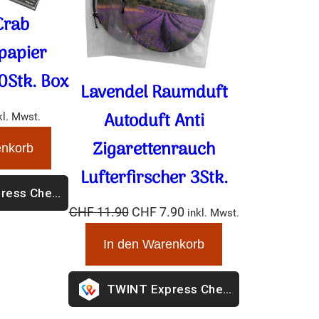
rab
apier
0Stk.
Lavendel Raumduft
Autoduft Anti
Zigarettenrauch
. Mwst.
Lufterfirscher 3Stk.
nkorb
Ursprünglicher
Aktueller
CHF
11.90
CHF
7.90
inkl.
ress Checkout
Preis
Preis
Mwst.
war:
ist:
In den Warenkorb
CHF 11.90
CHF 7.90.
Express Checkout